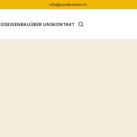
info@ausdernatur.ch
Suche öffnen
EGS
EIGENBAU
ÜBER UNS
KONTAKT