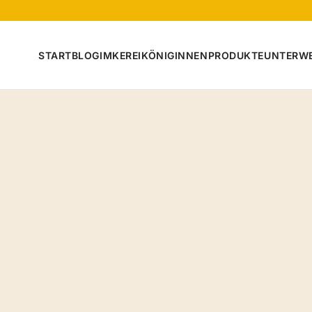
START
BLOG
IMKEREI
KÖNIGINNEN
PRODUKTE
UNTERW