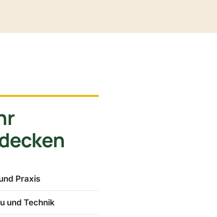
hr
tdecken
und Praxis
u und Technik