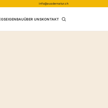
info@ausdernatur.ch
Suche öffnen
EGS
EIGENBAU
ÜBER UNS
KONTAKT