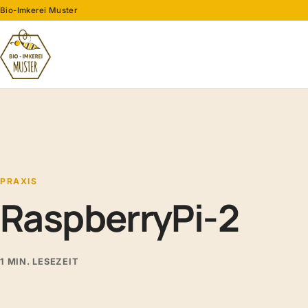
Bio-Imkerei Muster
PRAXIS
RaspberryPi-2
1 MIN. LESEZEIT