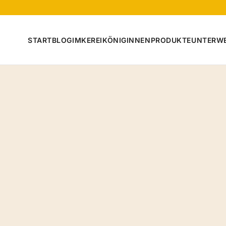
START
BLOG
IMKEREI
KÖNIGINNEN
PRODUKTE
UNTERW