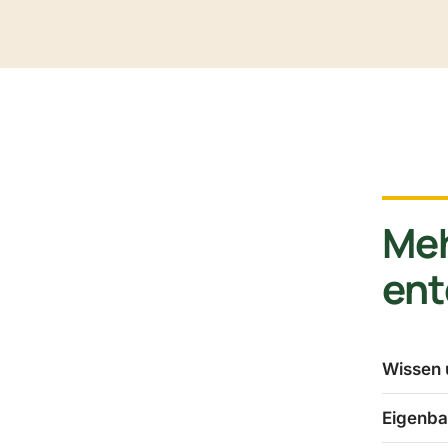
Me
en
Wissen 
Eigenba