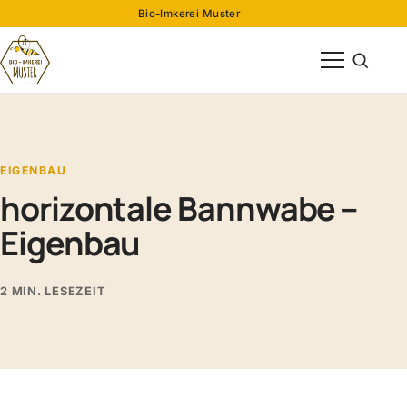
Bio-Imkerei Muster
Menü öffnen
Suche öff
EIGENBAU
horizontale Bannwabe –
Eigenbau
2 MIN. LESEZEIT