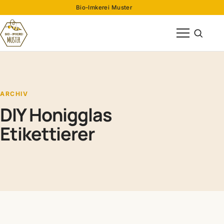
Bio-Imkerei Muster
Menü öffnen
Suche öff
ARCHIV
DIY Honigglas
Etikettierer