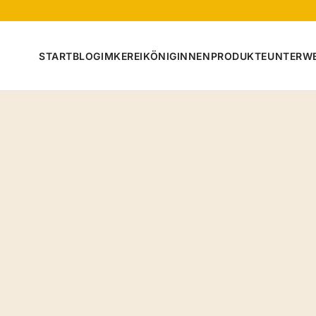
START
BLOG
IMKEREI
KÖNIGINNEN
PRODUKTE
UNTERW