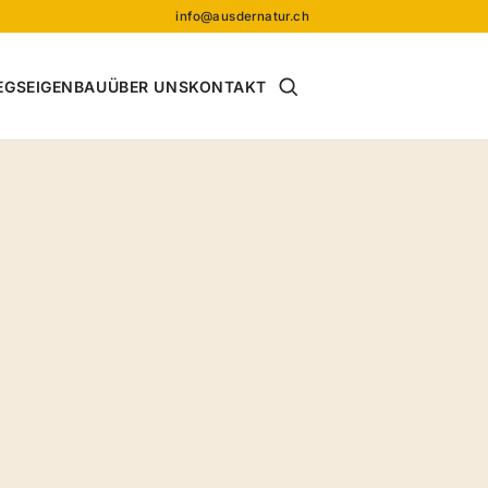
info@ausdernatur.ch
Suche öffnen
EGS
EIGENBAU
ÜBER UNS
KONTAKT