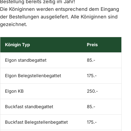
Bestellung bereits zeitig im Jahr!
Die Königinnen werden entsprechend dem Eingang
der Bestellungen ausgeliefert. Alle Königinnen sind
gezeichnet.
Königin Typ
Preis
Ve
Elgon standbegattet
85.-
ni
Elgon Belegstellenbegattet
175.-
ni
Elgon KB
250.-
ve
Buckfast standbegattet
85.-
ni
Buckfast Belegstellenbegattet
175.-
ni