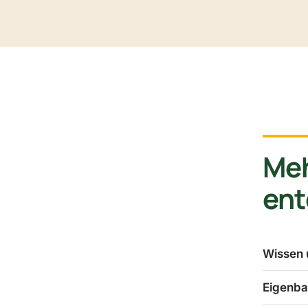
Me
en
Wissen 
Eigenba