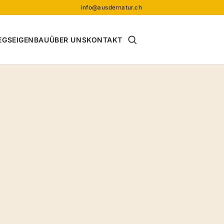
info@ausdernatur.ch
Suche öffnen
EGS
EIGENBAU
ÜBER UNS
KONTAKT