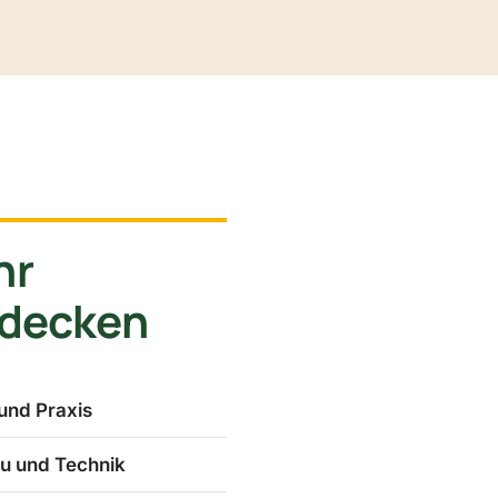
hr
tdecken
und Praxis
u und Technik