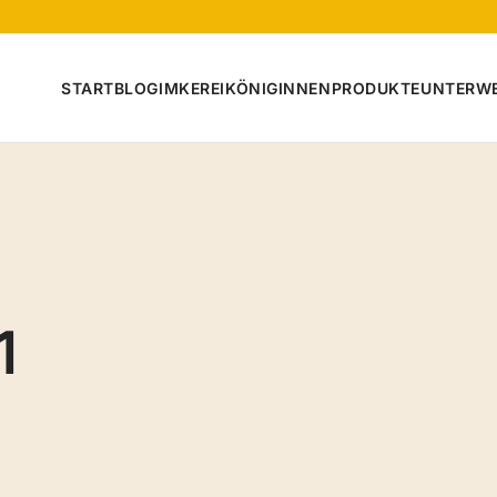
START
BLOG
IMKEREI
KÖNIGINNEN
PRODUKTE
UNTERW
1