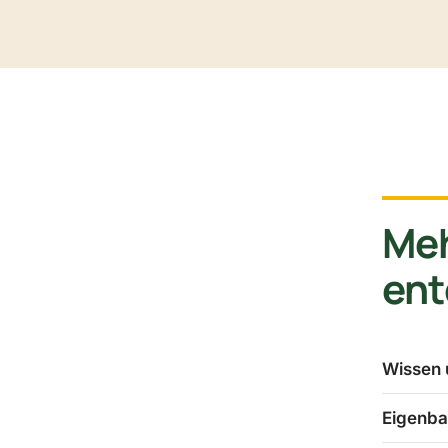
Me
en
Wissen 
Eigenba