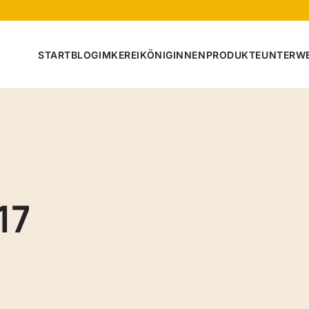
START
BLOG
IMKEREI
KÖNIGINNEN
PRODUKTE
UNTERW
17