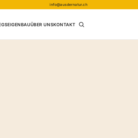
info@ausdernatur.ch
Suche öffnen
EGS
EIGENBAU
ÜBER UNS
KONTAKT