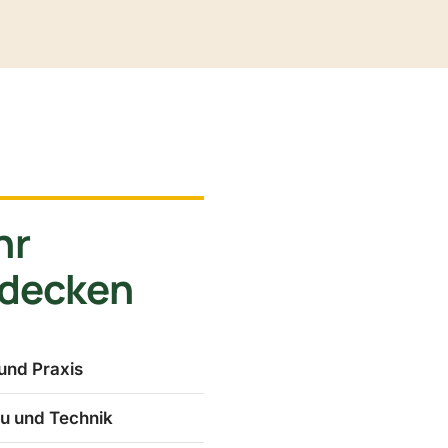
hr
tdecken
und Praxis
u und Technik