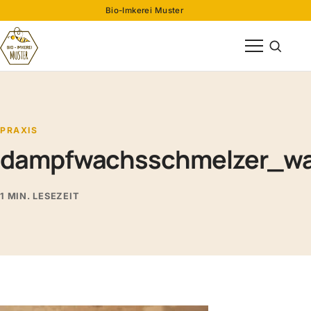
Bio-Imkerei Muster
Menü öffnen
Suche öff
PRAXIS
dampfwachsschmelzer_w
1 MIN. LESEZEIT